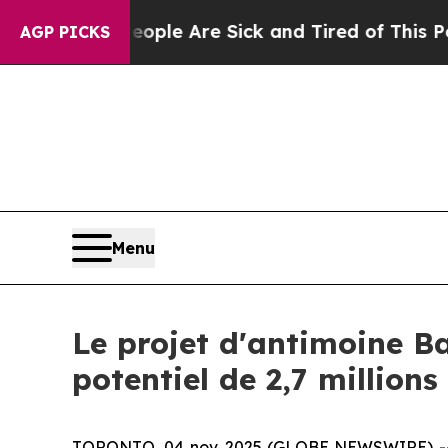
Win: “People Are Sick and Tired of This Politics 
AGP PICKS
Menu
Le projet d'antimoine Ba
potentiel de 2,7 million
TORONTO, 04 nov. 2025 (GLOBE NEWSWIRE) 