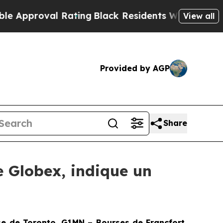
proval Rating
Black Residents Warned of Abusive 
View all
Provided by AGP
Share
e Globex, indique un
 de Toronto, G1MN – Bourses de Francfort,