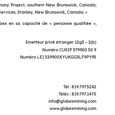
timony Project, southern New Brunswick, Canada,
Services, Stanley, New Brunswick, Canada. »
ex en sa capacité de « personne qualifiée »,
Emetteur privé étranger 12g3 – 2(b)
Numéro CUSIP 379900 50 9
Numéro LEI 529900XYUKGG3LF9PY95
Tél : 819.797.5242
Téléc : 819.797.1470
info@globexmining.com
www.globexmining.com