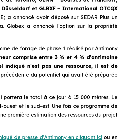
 Düsseldorf
et
GLBXF – International OTCQX
SE) a annoncé avoir déposé sur SEDAR Plus un
. Globex a annoncé l'option sur la propriété
ramme de forage de phase 1 réalisé par Antimony
teneur comprise entre 3 % et 4 % d'antimoine
l indiqué n'est pas une ressource, il est de
 précédente du potentiel qui avait été préparée
portera le total à ce jour à 15 000 mètres. Le
d-ouest et le sud-est. Une fois ce programme de
une première estimation des ressources du projet
qué de presse d'Antimony en cliquant ici
ou en