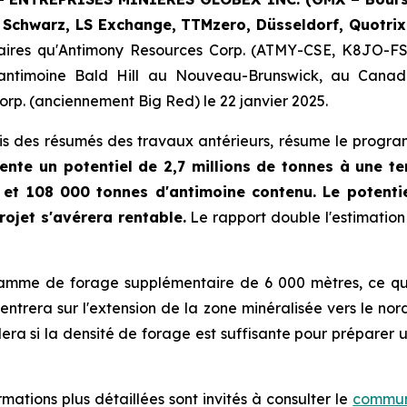
 Schwarz, LS Exchange, TTMzero,
Düsseldorf, Quotrix
naires qu'Antimony Resources Corp. (ATMY-CSE, K8JO-F
'antimoine Bald Hill au Nouveau-Brunswick, au Canada
orp. (anciennement Big Red) le 22 janvier 2025.
ris des résumés des travaux antérieurs, résume le prog
sente un potentiel de 2,7 millions de tonnes à une 
 et 108 000 tonnes d'antimoine contenu. Le potentie
rojet s'avérera rentable.
Le rapport double l'estimation
mme de forage supplémentaire de 6 000 mètres, ce qui 
rera sur l'extension de la zone minéralisée vers le nor
ra si la densité de forage est suffisante pour préparer 
mations plus détaillées sont invités à consulter le
communi