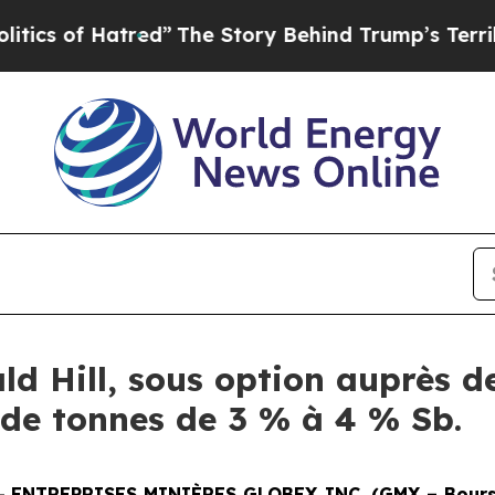
of Hatred”
The Story Behind Trump’s Terrible Ap
ld Hill, sous option auprès d
s de tonnes de 3 % à 4 % Sb.
--
ENTREPRISES MINIÈRES GLOBEX INC. (GMX – Bourse