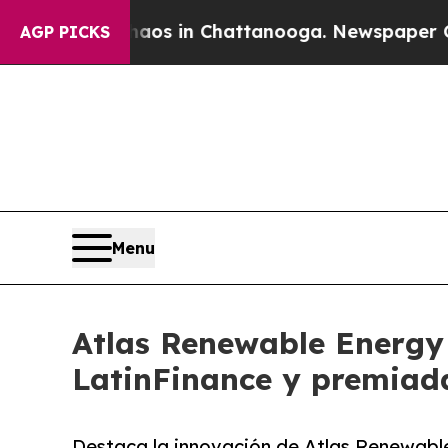
apse
Chaos in Chattanooga. Newspaper Owner Cal
AGP PICKS
Menu
Atlas Renewable Energy 
LatinFinance y premiad
Destaca la innovación de Atlas Renewabl