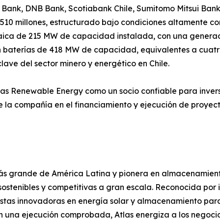
t Bank, DNB Bank, Scotiabank Chile, Sumitomo Mitsui Ban
10 millones, estructurado bajo condiciones altamente com
ltaica de 215 MW de capacidad instalada, con una gener
baterías de 418 MW de capacidad, equivalentes a cuatro 
lave del sector minero y energético en Chile.
Atlas Renewable Energy como un socio confiable para invers
 la compañía en el financiamiento y ejecución de proyect
ás grande de América Latina y pionera en almacenamient
ostenibles y competitivas a gran escala. Reconocida por in
tas innovadoras en energía solar y almacenamiento para i
on una ejecución comprobada, Atlas energiza a los negoci